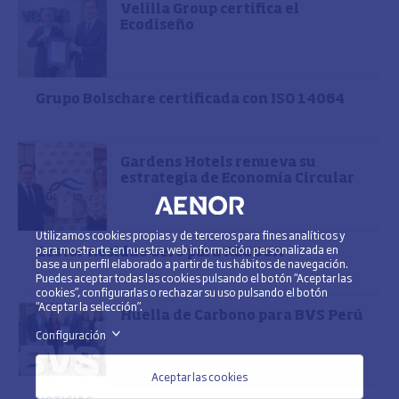
Velilla Group certifica el
Ecodiseño
Grupo Bolschare certificada con ISO 14064
Gardens Hotels renueva su
estrategia de Economía Circular
Utilizamos cookies propias y de terceros para fines analíticos y
para mostrarte en nuestra web información personalizada en
Gestor Residuo Cero para REGUSA
base a un perfil elaborado a partir de tus hábitos de navegación.
Puedes aceptar todas las cookies pulsando el botón “Aceptar las
cookies”, configurarlas o rechazar su uso pulsando el botón
“Aceptar la selección”.
Huella de Carbono para BVS Perú
Configuración
>
Aceptar las cookies