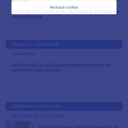
NOTICIAS
Rechazar cookies
UNE 149401, control de vertidos al sistema de
saneamiento
SANIDAD Y PREVENCIÓN
FORMACIÓN
Gestión de la calidad en organizaciones de
productos sanitarios
GOBIERNO CORPORATIVO
ENTREGAS DE CERTIFICADO
Pantoja Grupo Logístico amplía su