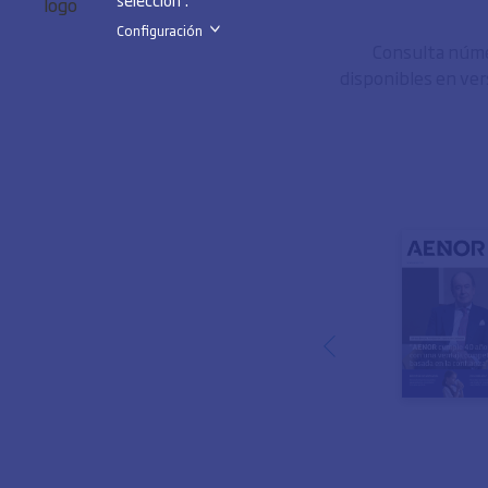
Configuración
>
Consulta númer
disponibles en ver