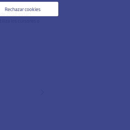
Rechazar cookies
o de 2018 están
liza los cursores o