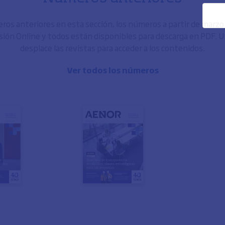
os anteriores en esta sección, los números a partir de marz
sión Online y todos están disponibles para descarga en PDF. Uti
desplace las revistas para acceder a los contenidos.
Ver todos los números