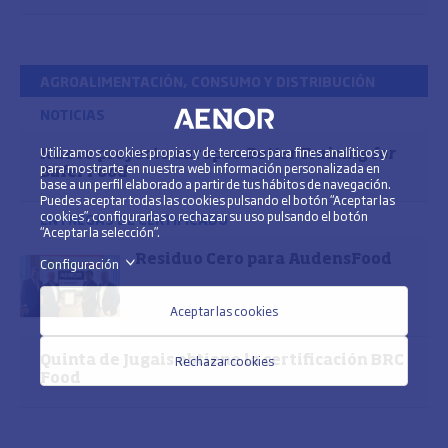
AGROALIMENTACIÓN, CONSUMO Y DISTRIBUCIÓN
NOTICIAS
Utilizamos cookies propias y de terceros para fines analíticos y
Nuevo proyecto europeo
Better Training for
para mostrarte en nuestra web información personalizada en
Safer Food
base a un perfil elaborado a partir de tus hábitos de navegación.
Puedes aceptar todas las cookies pulsando el botón “Aceptar las
cookies”, configurarlas o rechazar su uso pulsando el botón
ENTREGAS DE CERTIFICADO
“Aceptar la selección”.
Residuo Cero para AudensFood
Configuración
>
Aceptar las cookies
Rechazar cookies
Quinta de Jugais obtiene la certificación BRC
Food