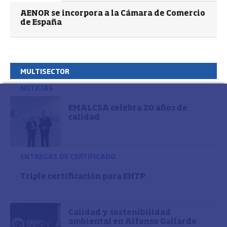
AENOR se incorpora a la Cámara de Comercio
de España
MULTISECTOR
NOTICIAS
EMALCSA celebra 20 años de
calidad
ENTREGAS DE CERTIFICADO
Triple certificación para EHTP
Calidad y sostenibilidad
ambiental en Alfonso Gallardo