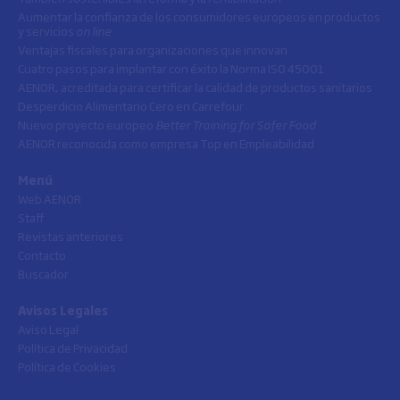
Aumentar la confianza de los consumidores europeos en productos
y servicios
on line
Ventajas fiscales para organizaciones que innovan
Cuatro pasos para implantar con éxito la Norma ISO 45001
AENOR, acreditada para certificar la calidad de productos sanitarios
Desperdicio Alimentario Cero en Carrefour
Nuevo proyecto europeo
Better Training for Safer Food
AENOR reconocida como empresa Top en Empleabilidad
Menú
Web AENOR
Staff
Revistas anteriores
Contacto
Buscador
Avisos Legales
Aviso Legal
Política de Privacidad
Política de Cookies