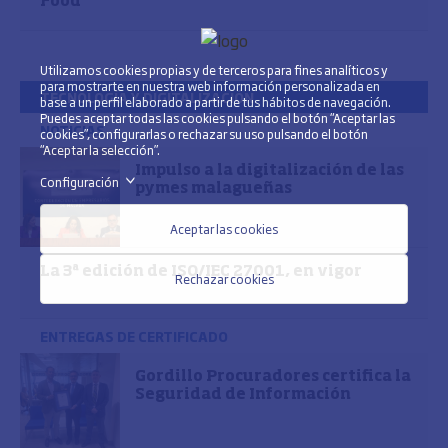
Food
Utilizamos cookies propias y de terceros para fines analíticos y
para mostrarte en nuestra web información personalizada en
TECNOLOGÍA Y DIGITALIZACIÓN
base a un perfil elaborado a partir de tus hábitos de navegación.
Puedes aceptar todas las cookies pulsando el botón “Aceptar las
NOTICIAS
cookies”, configurarlas o rechazar su uso pulsando el botón
“Aceptar la selección”.
Impulso a la digitalización de las
Configuración
>
pymes malagueñas
Aceptar las cookies
La 3ª edición de ISO/IEC 27001, en vigor
Rechazar cookies
ENTREGAS DE CERTIFICADO
Gordillo Procuradores certifica la
Seguridad de Información