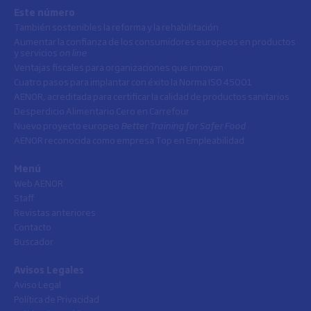
Este número
También sostenibles la reforma y la rehabilitación
Aumentar la confianza de los consumidores europeos en productos
y servicios
on line
Ventajas fiscales para organizaciones que innovan
Cuatro pasos para implantar con éxito la Norma ISO 45001
AENOR, acreditada para certificar la calidad de productos sanitarios
Desperdicio Alimentario Cero en Carrefour
Nuevo proyecto europeo
Better Training for Safer Food
AENOR reconocida como empresa Top en Empleabilidad
Menú
Web AENOR
Staff
Revistas anteriores
Contacto
Buscador
Avisos Legales
Aviso Legal
Política de Privacidad