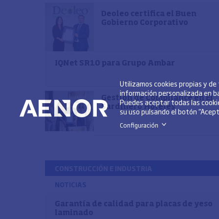
Deoleo certifica el Buen
Gobierno Corporativo
IQNet SR10 para Grupo Ambar
Utilizamos cookies propias y de
información personalizada en ba
Gestión de Compliance en El
Puedes aceptar todas las cookie
Sardinero Hoteles
su uso pulsando el botón “Acepta
Configuración
>
CONSTRUCCIÓN E INDUSTRIA
NOTICIAS
Garantía de calidad para placas de yeso
laminado