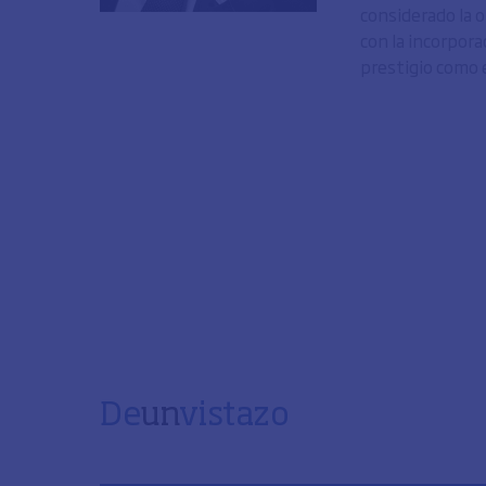
considerado la o
con la incorpora
prestigio como 
De
un
vistazo