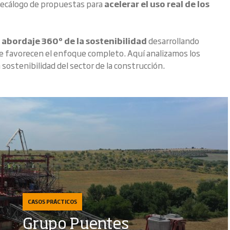
decálogo de propuestas para
acelerar el uso real de los
abordaje 360º de la sostenibilidad
desarrollando
ue favorecen el enfoque completo. Aquí analizamos los
sostenibilidad del sector de la construcción.
e el nuevo certificado de
Verificación del sello Habitat
iance
en materia de libre
competencia
CASOS PRÁCTICOS
Grupo Puentes