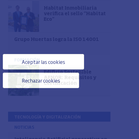
Habitat Inmobiliaria
verifica el sello “Habitat
Eco”
Grupo Huertas logra la ISO 14001
FORMACIÓN
Aceptar las cookies
Edificio Sostenible
AENOR: Requisitos y
Rechazar cookies
Certificación
TECNOLOGÍA Y DIGITALIZACIÓN
NOTICIAS