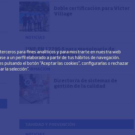
Doble certificación para Victor
Village
NOTICIAS
UNE-EN 17795-5 para maquinaria de
 terceros para fines analíticos y para mostrarte en nuestra web
elevación en eventos
se a un perfil elaborado a partir de tus hábitos de navegación.
s pulsando el botón “Aceptar las cookies”, configurarlas o rechazar
r la selección”.
FORMACIÓN
Director/a de sistemas de
gestión de la calidad
SANIDAD Y PREVENCIÓN
NOTICIAS