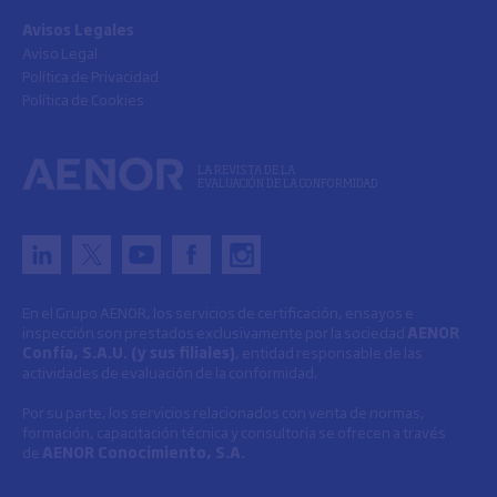
Avisos Legales
Aviso Legal
Política de Privacidad
Política de Cookies
LA REVISTA DE LA
EVALUACIÓN DE LA CONFORMIDAD
En el Grupo AENOR, los servicios de certificación, ensayos e
inspección son prestados exclusivamente por la sociedad
AENOR
Confía, S.A.U. (y sus filiales)
, entidad responsable de las
actividades de evaluación de la conformidad.
Por su parte, los servicios relacionados con venta de normas,
formación, capacitación técnica y consultoría se ofrecen a través
de
AENOR Conocimiento, S.A.