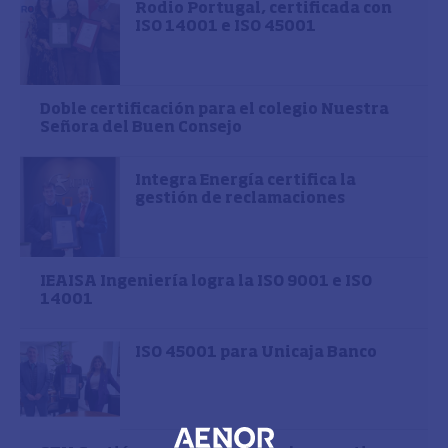
Rodio Portugal, certificada con
ISO 14001 e ISO 45001
Doble certificación para el colegio Nuestra
Señora del Buen Consejo
Integra Energía certifica la
gestión de reclamaciones
IEAISA Ingeniería logra la ISO 9001 e ISO
14001
ISO 45001 para Unicaja Banco