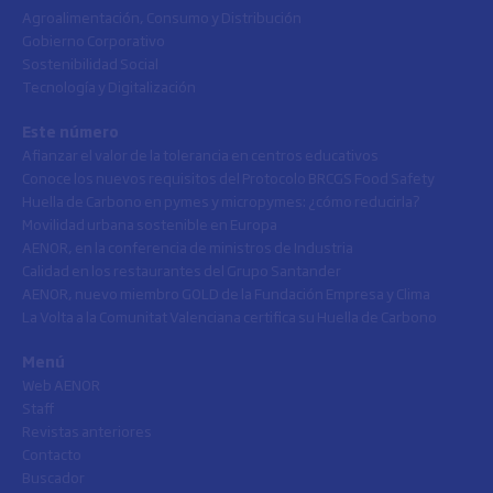
Agroalimentación, Consumo y Distribución
Gobierno Corporativo
Sostenibilidad Social
Tecnología y Digitalización
Este número
Afianzar el valor de la tolerancia en centros educativos
Conoce los nuevos requisitos del Protocolo BRCGS Food Safety
Huella de Carbono en pymes y micropymes: ¿cómo reducirla?
Movilidad urbana sostenible en Europa
AENOR, en la conferencia de ministros de Industria
Calidad en los restaurantes del Grupo Santander
AENOR, nuevo miembro GOLD de la Fundación Empresa y Clima
La Volta a la Comunitat Valenciana certifica su Huella de Carbono
Menú
Web AENOR
Staff
Revistas anteriores
Contacto
Buscador