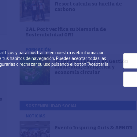
Resort calcula su huella de
carbono
ZAL Port verifica su Memoria de
Sostenibilidad GRI
FORMACIÓN
analíticos y para mostrarte en nuestra web información
de tus hábitos de navegación. Puedes aceptar todas las
Programa Experto en Gestión
igurarlas o rechazar su uso pulsando el botón “Aceptar la
ambiental, energética y
economía circular
o
SOSTENIBILIDAD SOCIAL
NOTICIAS
Evento Inspiring Girls & AENOR