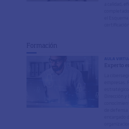
a calidad, e
completado 
el Esquema 
certificació
Formación
AULA VIRTUA
Experto e
La cibersegu
empresas. P
estratégico
Dirección y
conocimient
de defensa 
encargado de
organizacio