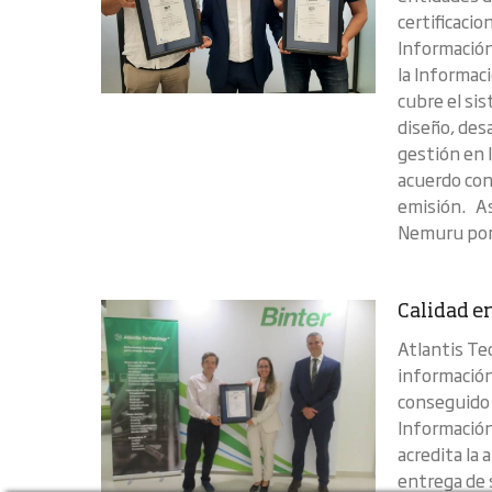
certificaci
Información
la Informac
cubre el sis
diseño, des
gestión en 
acuerdo con
emisión. As
Nemuru por 
Calidad en
Atlantis Te
información 
conseguido e
Información
acredita la 
entrega de 