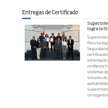
Entregas de Certificado
Superinte
logra la 
Superintend
Perú ha log
Seguridad d
certificació
información
confianza fr
sistemas de
Solución de
aplicabilida
Superintend
un organism