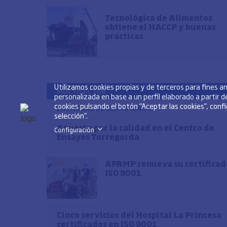
Tecnológica de Alimentos
obtiene el HACCP y buenas
prácticas
Utilizamos cookies propias y de terceros para fines 
MULTISECTOR
personalizada en base a un perfil elaborado a partir 
cookies pulsando el botón “Aceptar las cookies”, conf
ENTREGAS DE CERTIFICADO
selección”.
Apuesta por la calidad en el Centro de
Configuración
>
Ensayos Torregorda
APAMP renueva su certificad
ISO 9001
Cinco servicios del Hospital La Princesa
certificados en ISO 9001