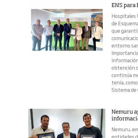
ENS para 
Hospitales 
de Esquema 
que garantiz
comunicacio
entorno san
importancia
información
obtención d
continúa me
tenía, como
Sistema de G
Nemuru ap
informac
Nemuru, emp
entidades d