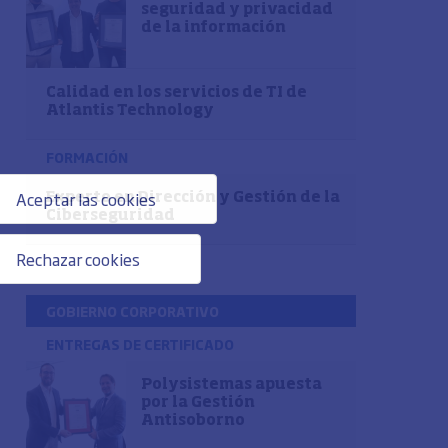
seguridad y privacidad
de la información
Calidad en los servicios de TI de
Atlantis Technology
FORMACIÓN
Aceptar las cookies
Experto en Dirección y Gestión de la
Ciberseguridad
Rechazar cookies
GOBIERNO CORPORATIVO
ENTREGAS DE CERTIFICADO
Polysistemas apuesta
por la Gestión
Antisoborno