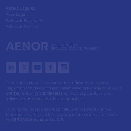
Avisos Legales
Aviso Legal
Política de Privacidad
Política de Cookies
LA REVISTA DE LA
EVALUACIÓN DE LA CONFORMIDAD
En el Grupo AENOR, los servicios de certificación, ensayos e
inspección son prestados exclusivamente por la sociedad
AENOR
Confía, S.A.U. (y sus filiales)
, entidad responsable de las
actividades de evaluación de la conformidad.
Por su parte, los servicios relacionados con venta de normas,
formación, capacitación técnica y consultoría se ofrecen a través
de
AENOR Conocimiento, S.A.