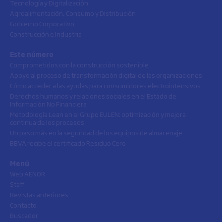
Tecnología y Digitalización
Agroalimentación, Consumo y Distribución
Gobierno Corporativo
Construcción e Industria
Este número
Comprometidos con la construcción sostenible
Apoyo al proceso de transformación digital de las organizaciones
Cómo acceder a las ayudas para consumidores electrointensivos
Derechos humanos y relaciones sociales en el Estado de
Información No Financiera
Metodología Lean en el Grupo EULEN: optimización y mejora
continua de los procesos
Un paso más en la seguridad de los equipos de almacenaje
BBVA recibe el certificado Residuo Cero
Menú
Web AENOR
Staff
Revistas anteriores
Contacto
Buscador