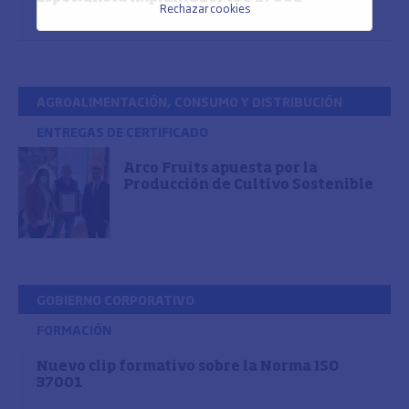
Rechazar cookies
AGROALIMENTACIÓN, CONSUMO Y DISTRIBUCIÓN
ENTREGAS DE CERTIFICADO
Arco Fruits apuesta por la
Producción de Cultivo Sostenible
GOBIERNO CORPORATIVO
FORMACIÓN
Nuevo clip formativo sobre la Norma ISO
37001