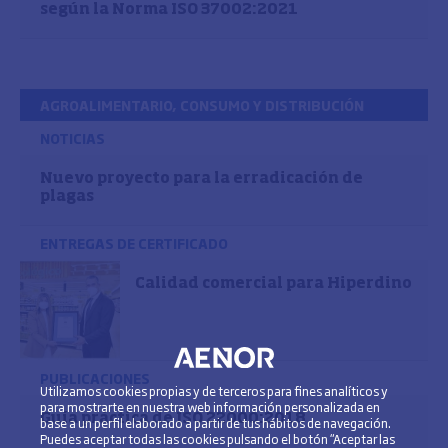
según la Norma ISO 37002:2021
AGROALIMENTARIO, CONSUMO Y DISTRIBUCIÓN
NOTICIAS
Nuevo proyecto para la erradicación de
plagas
ENTREGAS DE CERTIFICADO
Calidad comercial para Hiperdino
PUBLICACIONES
Utilizamos cookies propias y de terceros para fines analíticos y
para mostrarte en nuestra web información personalizada en
Guía práctica de ISO 22000:2018
base a un perfil elaborado a partir de tus hábitos de navegación.
Puedes aceptar todas las cookies pulsando el botón “Aceptar las