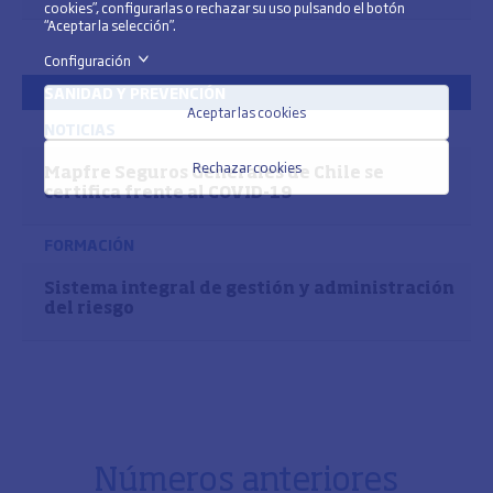
cookies”, configurarlas o rechazar su uso pulsando el botón
“Aceptar la selección”.
Configuración
>
SANIDAD Y PREVENCIÓN
Aceptar las cookies
NOTICIAS
Rechazar cookies
Mapfre Seguros Generales de Chile se
certifica frente al COVID-19
FORMACIÓN
Sistema integral de gestión y administración
del riesgo
Números anteriores