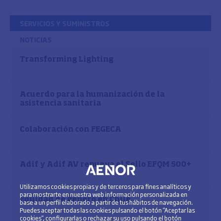
SERVICIOS Y SUMINISTROS
NOTICIAS
Transforming Lighting
Acuerdo para la humanización de la
asistencia sanitaria
Colaboración con FEGECA
Adif y Adif AV renueva el Sello EFQM 500+
Utilizamos cookies propias y de terceros para fines analíticos y
para mostrarte en nuestra web información personalizada en
Equidad de género en Chile
base a un perfil elaborado a partir de tus hábitos de navegación.
Puedes aceptar todas las cookies pulsando el botón “Aceptar las
cookies”, configurarlas o rechazar su uso pulsando el botón