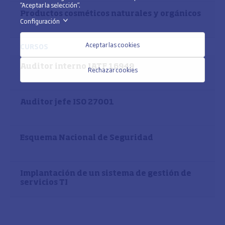
“Aceptar la selección”.
Productos cosméticos naturales y orgánicos
Configuración
>
Aceptar las cookies
CURSOS
Auditor interno IATF 16949
Rechazar cookies
Auditor jefe ISO 27001
Esquema Nacional de Seguridad
Implantación de un sistema de gestión de
servicios TI