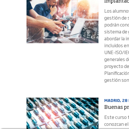
Implantac
Los alumnos
gestión de 
podrán cono
sistema de g
abordar la 
incluidos e
UNE-ISO/IEC
generales d
proyecto de
Planificació
gestión son
MADRID, 28
Buenas pr
Este curso 
conozcan el