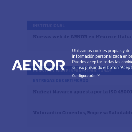
INSTITUCIONAL
Nuevas web de AENOR en México e Italia
Utilizamos cookies propias y de
información personalizada en ba
Puedes aceptar todas las cookie
su uso pulsando el botón “Acepta
CONSTRUCCIÓN E INFRAESTRUCTURAS
Configuración
>
ENTREGAS DE CERTIFICADO
Nuñez i Navarro apuesta por la ISO 4500
Votorantim Cimentos, Empresa Saludabl