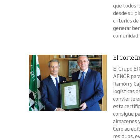
que todos lo
desde su pl
criterios d
generar ben
comunidad
El Corte I
El Grupo El 
AENOR para 
Ramón y Caj
logísticas d
convierte e
esta certifi
consigue pa
almacenes y
Cero acredit
residuos, e