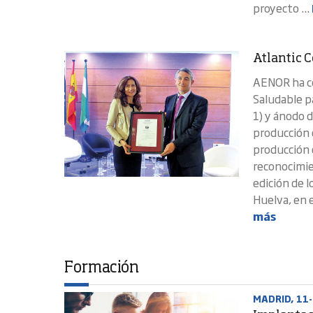
proyecto ...
Atlantic C
AENOR ha co
Saludable p
1) y ánodo d
producción d
producción d
reconocimien
edición de 
Huelva, en 
más
Formación
MADRID, 11-