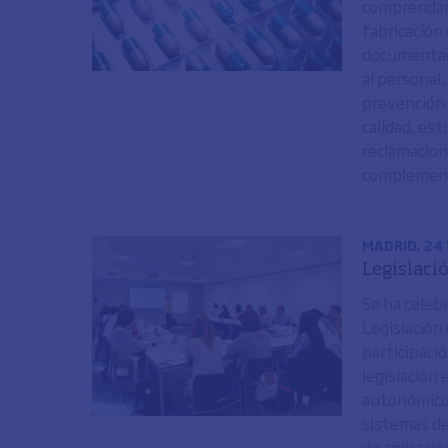
comprendan 
fabricación
documentaci
al personal,
prevención 
calidad, es
reclamacion
complementa
MADRID, 24 
Legislació
Se ha celeb
Legislación 
participació
legislación
autonómico y
sistemas de 
de aplicació