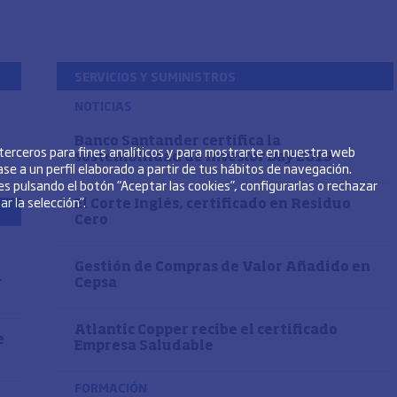
SERVICIOS Y SUMINISTROS
NOTICIAS
Banco Santander certifica la
 terceros para fines analíticos y para mostrarte en nuestra web
sostenibilidad de
Investor Day 2019
se a un perfil elaborado a partir de tus hábitos de navegación.
s pulsando el botón “Aceptar las cookies”, configurarlas o rechazar
r la selección”.
El Corte Inglés, certificado en Residuo
Cero
Gestión de Compras de Valor Añadido en
1
Cepsa
Atlantic Copper recibe el certificado
e
Empresa Saludable
FORMACIÓN