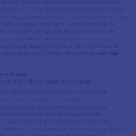
los requisitos establecidos en las buenas prácticas de
 de medicamentos (GMP); y establezcan una gestión de la
ón eficaz. Sus contenidos ahondan en aspectos relativos
 locales y equipos, organización y control documental,
de la contaminación cruzada, producción, control de
tudios de estabilidad, actividades subcontratadas, o
es y retirada del producto. Los contenidos teóricos se
n con la realización de ejercicios prácticos.
Leer más
Y 25 DE JUNIO
n en seguridad y salud en el trabajo
rado la primera edición del nuevo curso de AENOR
en Seguridad y Salud en el Trabajo que contó con la
n de una veintena de alumnos. En él se analizó la
 en sus ámbitos internacional, europeo, estatal,
 local. También se identificaron las exigencias de los
gestión en materia de legislación y los requisitos legales
n; la normativa sectorial específica aplicable; y los