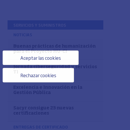
SERVICIOS Y SUMINISTROS
NOTICIAS
Buenas prácticas de humanización
para el Proyecto HU-CI
Aceptar las cookies
Jornada ciberseguridad y servicios
TI
Rechazar cookies
Excelencia e Innovación en la
Gestión Pública
Sacyr consigue 23 nuevas
certificaciones
ENTREGAS DE CERTIFICADO