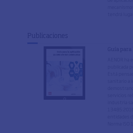
mecanismos 
tendrá luga
Publicaciones
Guía para
AENOR ha ed
publicada po
Está pensad
sanitario a
demostrando
servicios r
industria sa
13485:2016 
entidades de
Norma ISO 