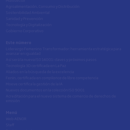
Multisector
Agroalimentación, Consumo y Distribución
Sostenibilidad Ambiental
Sanidad y Prevención
Tecnología y Digitalización
Gobierno Corporativo
Este número
Liderazgo Femenino Transformador: herramienta estratégica para
avanzar en igualdad
Así será la nueva ISO 14001: claves y próximos pasos
Tecnología 3D certificada en La Paz
Aliados en la búsqueda de la excelencia
Fenin, certificada en
compliance
de libre competencia
Moeve certifica la gestión de la IA
Nuevos documentos en la colección ISO 9001
Acreditación para el nuevo sistema de comercio de derechos de
emisión
Menú
Web AENOR
Staff