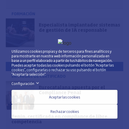
FORMACIÓN
Especialista implantador sistemas
de gestión de IA responsable
Utilizamos cookies propias y de terceros para fines analíticos y
para mostrarte en nuestra web información personalizada en
base a un perfil elaborado a partir de tus hábitos de navegación.
Puedes aceptar todas las cookies pulsando el botón “Aceptar las
GOBIERNO CORPORATIVO
cookies”, configurarlas o rechazar su uso pulsando el botón
“Aceptar la selección”.
ENTREGAS DE CERTIFICADO
Configuración
>
Eurocatalana apuesta por el
Compliance Penal
Aceptar las cookies
Rechazar cookies
Fenin, certificada en
compliance
de libre
competencia