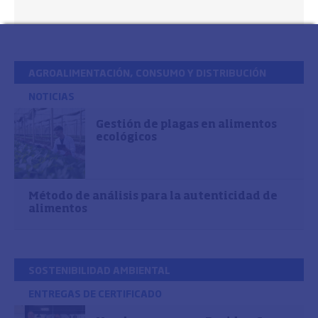
AGROALIMENTACIÓN, CONSUMO Y DISTRIBUCIÓN
NOTICIAS
Gestión de plagas en alimentos
ecológicos
Método de análisis para la autenticidad de
alimentos
SOSTENIBILIDAD AMBIENTAL
ENTREGAS DE CERTIFICADO