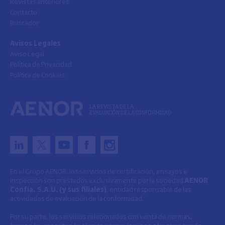
Revistas anteriores
Contacto
Buscador
Avisos Legales
Aviso Legal
Política de Privacidad
Política de Cookies
LA REVISTA DE LA
EVALUACIÓN DE LA CONFORMIDAD
En el Grupo AENOR, los servicios de certificación, ensayos e
inspección son prestados exclusivamente por la sociedad
AENOR
Confía, S.A.U. (y sus filiales)
, entidad responsable de las
actividades de evaluación de la conformidad.
Por su parte, los servicios relacionados con venta de normas,