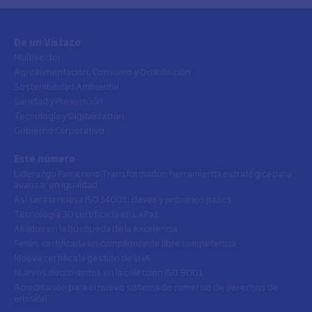
De un Vistazo
Multisector
Agroalimentación, Consumo y Distribución
Sostenibilidad Ambiental
Sanidad y Prevención
Tecnología y Digitalización
Gobierno Corporativo
Este número
Liderazgo Femenino Transformador: herramienta estratégica para
avanzar en igualdad
Así será la nueva ISO 14001: claves y próximos pasos
Tecnología 3D certificada en La Paz
Aliados en la búsqueda de la excelencia
Fenin, certificada en
compliance
de libre competencia
Moeve certifica la gestión de la IA
Nuevos documentos en la colección ISO 9001
Acreditación para el nuevo sistema de comercio de derechos de
emisión