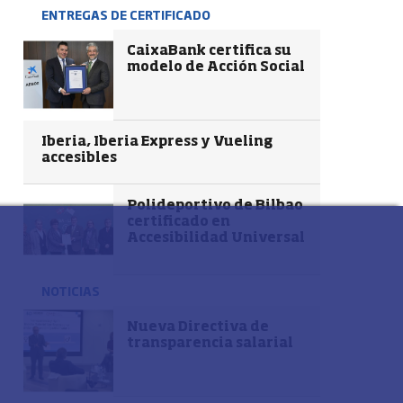
ENTREGAS DE CERTIFICADO
CaixaBank certifica su
modelo de Acción Social
Iberia, Iberia Express y Vueling
accesibles
Polideportivo de Bilbao
certificado en
Accesibilidad Universal
NOTICIAS
Nueva Directiva de
transparencia salarial