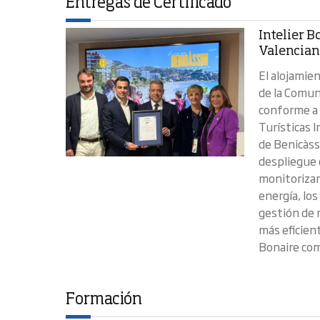
Entregas de Certificado
Intelier B
Valencia
El alojamie
de la Comun
conforme a 
Turísticas 
de Benicàss
despliegue 
monitorizar
energía, los
gestión de 
más eficient
Bonaire com
Formación