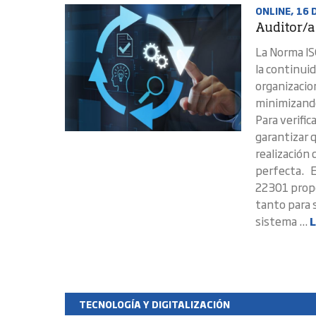
ONLINE, 16 
Auditor/a
La Norma IS
la continui
organizacio
minimizando
Para verifi
garantizar 
realización 
perfecta. E
22301 propo
tanto para 
sistema ...
L
TECNOLOGÍA Y DIGITALIZACIÓN