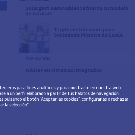
Solargest Renovables refuerza su modelo
de calidad
Triple certificación para
Sociedade Mineira do Luele
FORMACIÓN
Máster en sistemas integrados
 terceros para fines analíticos y para mostrarte en nuestra web
se a un perfil elaborado a partir de tus hábitos de navegación.
s pulsando el botón “Aceptar las cookies”, configurarlas o rechazar
r la selección”.