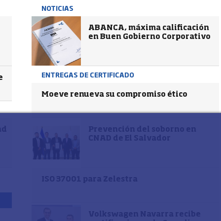
NOTICIAS
ABANCA, máxima calificación
en Buen Gobierno Corporativo
ENTREGAS DE CERTIFICADO
e
Moeve renueva su compromiso ético
ad
Prevención del soborno en
CNAD de El Salvador
ISO 37001 para Zelestra
Volkswagen Navarra recibe