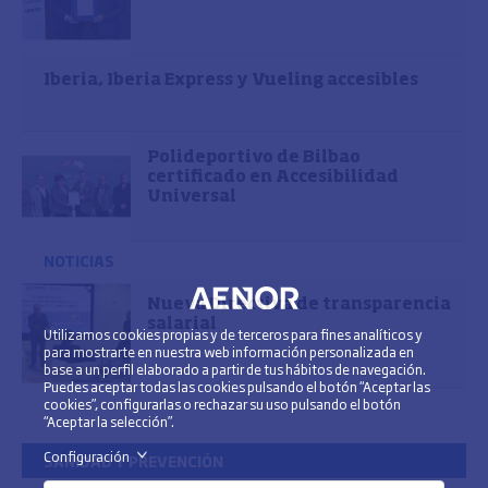
Iberia, Iberia Express y Vueling accesibles
Polideportivo de Bilbao
certificado en Accesibilidad
Universal
NOTICIAS
Nueva Directiva de transparencia
salarial
Utilizamos cookies propias y de terceros para fines analíticos y
para mostrarte en nuestra web información personalizada en
base a un perfil elaborado a partir de tus hábitos de navegación.
Puedes aceptar todas las cookies pulsando el botón “Aceptar las
cookies”, configurarlas o rechazar su uso pulsando el botón
“Aceptar la selección”.
Configuración
>
SANIDAD Y PREVENCIÓN