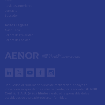
Staff
Revistas anteriores
Contacto
Buscador
Avisos Legales
Aviso Legal
Política de Privacidad
Política de Cookies
LA REVISTA DE LA
EVALUACIÓN DE LA CONFORMIDAD
En el Grupo AENOR, los servicios de certificación, ensayos e
inspección son prestados exclusivamente por la sociedad
AENOR
Confía, S.A.U. (y sus filiales)
, entidad responsable de las
actividades de evaluación de la conformidad.