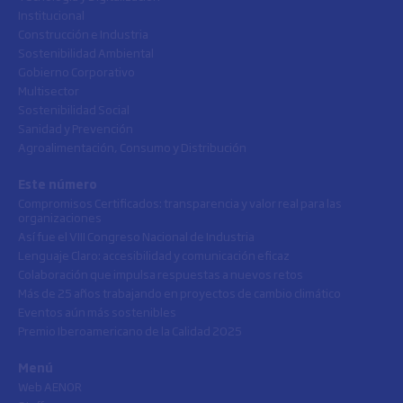
Institucional
Construcción e Industria
Sostenibilidad Ambiental
Gobierno Corporativo
Multisector
Sostenibilidad Social
Sanidad y Prevención
Agroalimentación, Consumo y Distribución
Este número
Compromisos Certificados: transparencia y valor real para las
organizaciones
Así fue el VIII Congreso Nacional de Industria
Lenguaje Claro: accesibilidad y comunicación eficaz
Colaboración que impulsa respuestas a nuevos retos
Más de 25 años trabajando en proyectos de cambio climático
Eventos aún más sostenibles
Premio Iberoamericano de la Calidad 2025
Menú
Web AENOR