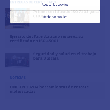
ENTREGAS DE CERTIFICADO
Aceptar las cookies
Primer certificado ISO 7101 para
Rechazar cookies
CHUP
Ejército del Aire italiano renueva su
certificado en ISO 45001
Seguridad y salud en el trabajo
para Unicaja
NOTICIAS
UNE-EN 13204 herramientas de rescate
motorizadas