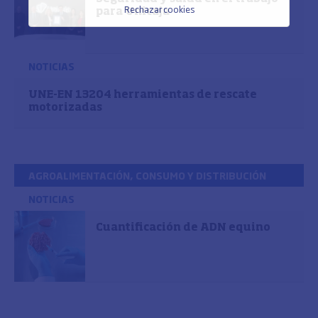
Rechazar cookies
para Unicaja
NOTICIAS
UNE-EN 13204 herramientas de rescate
motorizadas
AGROALIMENTACIÓN, CONSUMO Y DISTRIBUCIÓN
NOTICIAS
Cuantificación de ADN equino