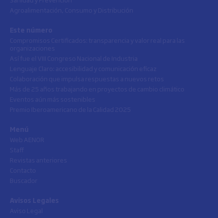
Agroalimentación, Consumo y Distribución
Este número
Compromisos Certificados: transparencia y valor real para las
organizaciones
Así fue el VIII Congreso Nacional de Industria
Lenguaje Claro: accesibilidad y comunicación eficaz
Colaboración que impulsa respuestas a nuevos retos
Más de 25 años trabajando en proyectos de cambio climático
Eventos aún más sostenibles
Premio Iberoamericano de la Calidad 2025
Menú
Web AENOR
Staff
Revistas anteriores
Contacto
Buscador
Avisos Legales
Aviso Legal