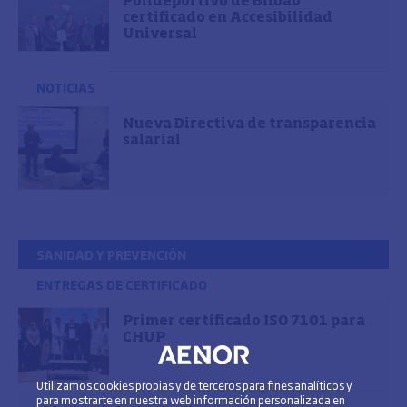
Polideportivo de Bilbao
certificado en Accesibilidad
Universal
NOTICIAS
Nueva Directiva de transparencia
salarial
SANIDAD Y PREVENCIÓN
ENTREGAS DE CERTIFICADO
Primer certificado ISO 7101 para
CHUP
Utilizamos cookies propias y de terceros para fines analíticos y
para mostrarte en nuestra web información personalizada en