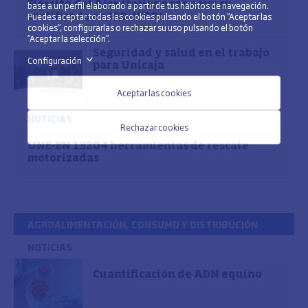
base a un perfil elaborado a partir de tus hábitos de navegación.
Ejército del Aire italiano renueva su
Puedes aceptar todas las cookies pulsando el botón “Aceptar las
certificado en ISO 45001
cookies”, configurarlas o rechazar su uso pulsando el botón
“Aceptar la selección”.
Seguridad y salud en el trabajo
Configuración
>
para Unicaja
Aceptar las cookies
NOTICIAS
Rechazar cookies
UNE-EN 13204 herramientas de rescate
motorizadas
AGROALIMENTACIÓN, CONSUMO Y DISTRIBUCIÓN
NOTICIAS
Cuantificación de ADN equino