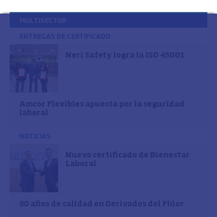
MULTISECTOR
ENTREGAS DE CERTIFICADO
Neri Safety logra la ISO 45001
Amcor Flexibles apuesta por la seguridad
laboral
NOTICIAS
Nuevo certificado de Bienestar
Laboral
30 años de calidad en Derivados del Flúor