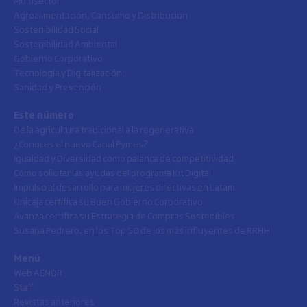
Multisector
Agroalimentación, Consumo y Distribución
Sostenibilidad Social
Sostenibilidad Ambiental
Gobierno Corporativo
Tecnología y Digitalización
Sanidad y Prevención
Este número
De la agricultura tradicional a la regenerativa
¿Conoces el nuevo Canal Pymes?
Igualdad y Diversidad como palanca de competitividad
Cómo solicitar las ayudas del programa Kit Digital
Impulso al desarrollo para mujeres directivas en Latam
Unicaja certifica su Buen Gobierno Corporativo
Avanza certifica su Estrategia de Compras Sostenibles
Susana Pedrero, en los Top 50 de los más influyentes de RRHH
Menú
Web AENOR
Staff
Revistas anteriores