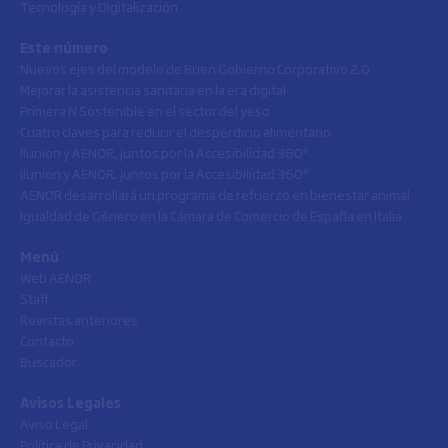
Tecnología y Digitalización
Este número
Nuevos ejes del modelo de Buen Gobierno Corporativo 2.0
Mejorar la asistencia sanitaria en la era digital
Primera N Sostenible en el sector del yeso
Cuatro claves para reducir el desperdicio alimentario
Ilunion y AENOR, juntos por la Accesibilidad 360º
Ilunion y AENOR, juntos por la Accesibilidad 360º
AENOR desarrollará un programa de refuerzo en bienestar animal
Igualdad de Género en la Cámara de Comercio de España en Italia
Menú
Web AENOR
Staff
Revistas anteriores
Contacto
Buscador
Avisos Legales
Aviso Legal
Política de Privacidad