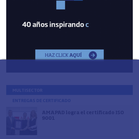
MULTISECTOR
ENTREGAS DE CERTIFICADO
AMAPAD logra el certificado ISO
9001