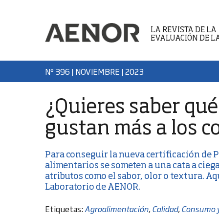
LA REVISTA DE LA
EVALUACIÓN DE L
Nº 396 | NOVIEMBRE
| 2023
¿Quieres saber qué
gustan más a los 
Para conseguir la nueva
certificación de
alimentarios se someten a una cata a cie
atributos como el sabor, olor o textura. Aq
Laboratorio de AENOR.
Etiquetas:
Agroalimentación
,
Calidad
,
Consumo y