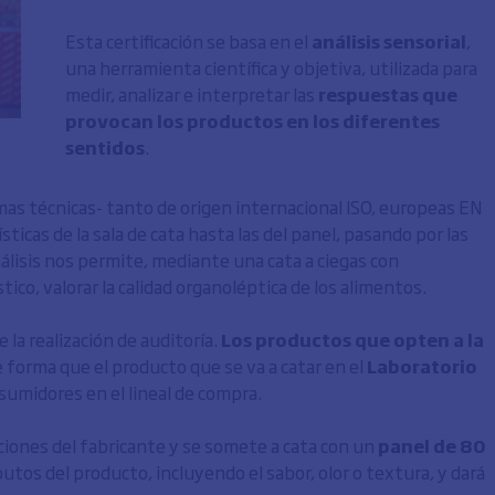
Esta certificación se basa en el
análisis sensorial
,
una herramienta científica y objetiva, utilizada para
medir, analizar e interpretar las
respuestas que
provocan los productos en los diferentes
sentidos
.
ormas técnicas- tanto de origen internacional ISO, europeas EN
ticas de la sala de cata hasta las del panel, pasando por las
álisis nos permite, mediante una cata a ciegas con
co, valorar la calidad organoléptica de los alimentos.
e la realización de auditoría.
Los productos que opten a la
e forma que el producto que se va a catar en el
Laboratorio
nsumidores en el lineal de compra.
cciones del fabricante y se somete a cata con un
panel de 80
ibutos del producto, incluyendo el sabor, olor o textura, y dará