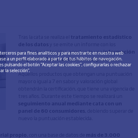
Tras la cata se realiza el
tratamiento estadístico
de los datos
y se emite un informe con los
resultados obtenidos, aportando una
información
 terceros para fines analíticos y para mostrarte en nuestra web
se a un perfil elaborado a partir de tus hábitos de navegación.
muy útil al fabricante sobre su producto.
s pulsando el botón “Aceptar las cookies”, configurarlas o rechazar
r la selección”.
Aquellos productos que obtengan una puntuación
mayor o igual a 7 en sabor y valoración global
obtendrán la certificación, que tiene una vigencia de
tres años. Durante este tiempo se realizará un
seguimiento anual mediante cata con un
panel de 60 consumidores
, debiendo superar de
nuevo la puntuación establecida.
rial propio
, con una base de datos de
más de 3.000