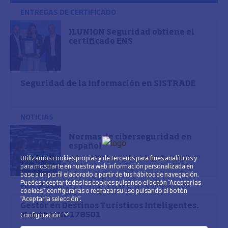
ENTREGAS DE CERTIFICADO
ILUNION Seguridad obtiene el
certificado ENS
Seguridad de la Información en SISTRADE
NOTICIAS
Normas de ciberseguridad en
español
Utilizamos cookies propias y de terceros para fines analíticos y
para mostrarte en nuestra web información personalizada en
base a un perfil elaborado a partir de tus hábitos de navegación.
Puedes aceptar todas las cookies pulsando el botón “Aceptar las
FORMACIÓN
cookies”, configurarlas o rechazar su uso pulsando el botón
“Aceptar la selección”.
Gestor en Destinos Turísticos Inteligentes.
Configuración
>
Norma UNE 178501