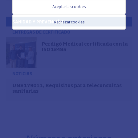
Aceptar las cookies
SANIDAD Y PREVENCIÓN
Rechazar cookies
ENTREGAS DE CERTIFICADO
Perdigó Medical certificada con la
ISO 13485
NOTICIAS
UNE 179011, Requisitos para teleconsultas
sanitarias