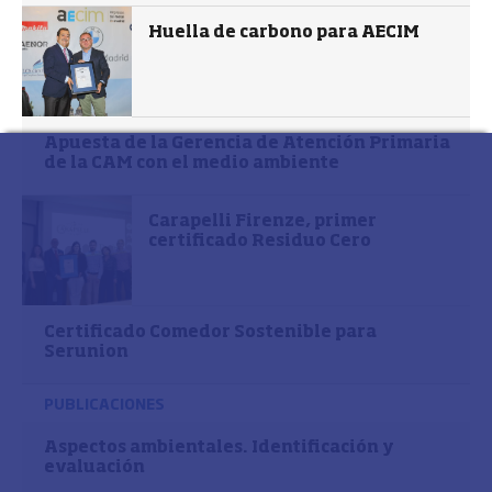
Huella de carbono para AECIM
Apuesta de la Gerencia de Atención Primaria
de la CAM con el medio ambiente
Carapelli Firenze, primer
certificado Residuo Cero
Certificado Comedor Sostenible para
Serunion
PUBLICACIONES
Aspectos ambientales. Identificación y
evaluación