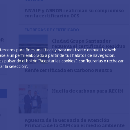
ANAIP y AENOR reafirman su compromiso
con la certificación OCS
ENTREGAS DE CERTIFICADO
OR
Ciudad Grupo Santander
renueva el certificado Residuo
 terceros para fines analíticos y para mostrarte en nuestra web
Cero
se a un perfil elaborado a partir de tus hábitos de navegación.
s pulsando el botón “Aceptar las cookies”, configurarlas o rechazar
o
r la selección”.
Renfe certificada en Carbono Neutro
Huella de carbono para AECIM
n
Apuesta de la Gerencia de Atención
Primaria de la CAM con el medio ambiente