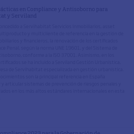
ácticas en Compliance y Antisoborno para
tat y Serviland
ncedido a Servihabitat Servicios Inmobiliarios, asset
tiproducto y multicliente de referencia en la gestión de
biliarios y financieros, la renovación de los certificados
ce Penal, según la norma UNE 19601, y del Sistema de
isoborno, conforme a la ISO 37001. Asimismo, en los
rtificados se ha incluido a Serviland Gestión Urbanística,
resa de Servihabitat especializada en gestión urbanística.
ocimientos son la principal referencia en España
r y articular sistemas de prevención de riesgos penales y
rados en los más altos estándares internacionales en esta
s
ompliance 2023 para la Gobernación de