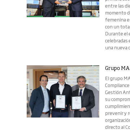
entre las d
momento de 
femenina en
con un tota
Durante el 
celebradas 
una nueva c
Grupo MA
El grupo MA
Compliance 
Gestión Ant
su compromi
cumplimient
prevenir y r
organizació
directo al 