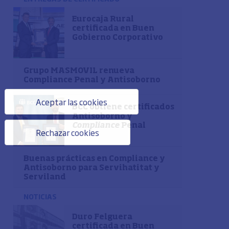
Eurocaja Rural
certificada en Buen
Gobierno Corporativo
Grupo MASMOVIL renueva
Compliance Penal y Antisoborno
Aceptar las cookies
BCC obtiene certificados
Antisoborno y
Compliance
Penal
Rechazar cookies
Buenas prácticas en Compliance y
Antisoborno para Servihatitat y
Serviland
NOTICIAS
Duro Felguera
certificada en Buen