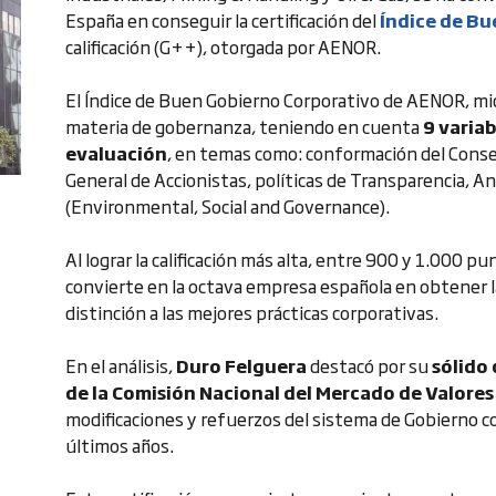
España en conseguir la certificación del
Índice de B
calificación (G++), otorgada por AENOR.
El Índice de Buen Gobierno Corporativo de AENOR, mi
materia de gobernanza, teniendo en cuenta
9 variab
evaluación
, en temas como: conformación del Consej
General de Accionistas, políticas de Transparencia, A
(Environmental, Social and Governance).
Al lograr la calificación más alta, entre 900 y 1.000
convierte en la octava empresa española en obtener la 
distinción a las mejores prácticas corporativas.
En el análisis,
Duro Felguera
destacó por su
sólido
de la Comisión Nacional del Mercado de Valore
modificaciones y refuerzos del sistema de Gobierno c
últimos años.