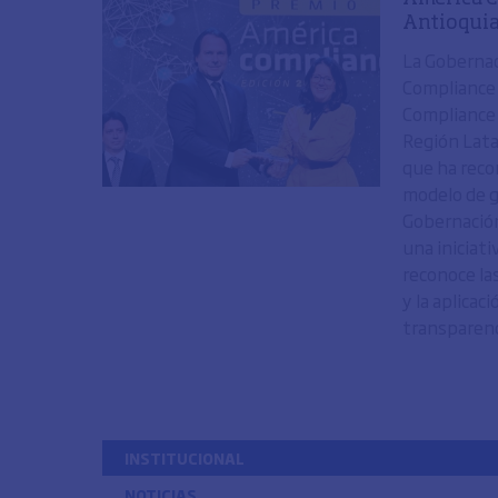
Antioqui
La Gobernac
Compliance 
Compliance 
Región Lata
que ha reco
modelo de g
Gobernación
una iniciat
reconoce la
y la aplicac
transparencia
INSTITUCIONAL
NOTICIAS