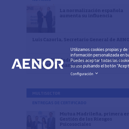
La normalización española
aumenta su influencia
Luis Cazorla, Secretario General de AEN
Utilizamos cookies propias y de
información personalizada en ba
Puedes aceptar todas las cookie
Nuevas Unidades Estratégicas de Negoci
su uso pulsando el botón “Acepta
y director Financiero
Configuración
>
MULTISECTOR
ENTREGAS DE CERTIFICADO
Mutua Madrileña, primera e
Gestión de los Riesgos
Psicosociales