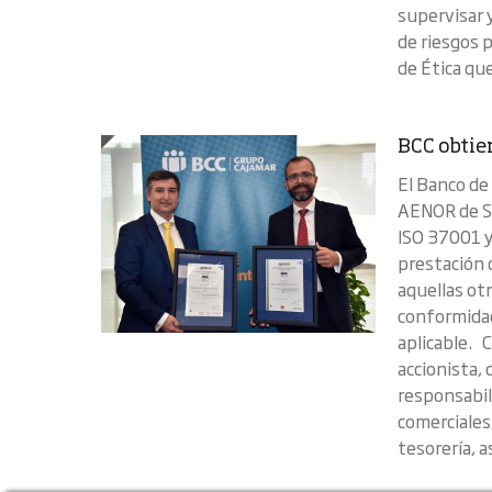
supervisar 
de riesgos 
de Ética que
BCC obtie
El Banco de
AENOR de S
ISO 37001 y
prestación d
aquellas otr
conformidad
aplicable. C
accionista,
responsabil
comerciales
tesorería, as