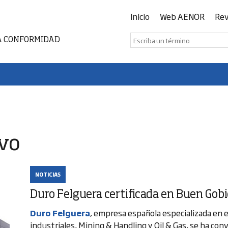
Inicio
Web AENOR
Rev
A CONFORMIDAD
ivo
NOTICIAS
Duro Felguera certificada en Buen Gob
Duro Felguera
, empresa española especializada en 
industriales, Mining & Handling y Oil & Gas, se ha con