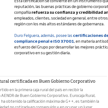
Esta certificación se convierte en un instrumento que
reputación, las buenas prácticas de gobierno corporat
compañía
refuerza su confianza y credibilidad a
empleados, clientes, sociedad en general, entre otros,
región con los más altos estándares de gobernanza.
Duro Felguera, además, posee las
certificaciones 
compliance penal e ISO 37001
, en materia antis
esfuerzo del Grupo por desarrollar las mejores práctic
corporativo en su gestión diaria.
Rural certificada en Buen Gobierno Corporativo
tido en la primera caja rural del país en recibir la
ón AENOR de Buen Gobierno Corporativo. Eurocaja Rural,
ha obtenido la calificación máxima de G++, es también la
iedad no cotizada en conseguirlo y en ocupar un lugar