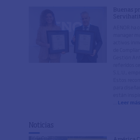
Buenas pr
Servihati
AENOR ha co
manager mul
activos inmo
de Complian
Gestión Ant
referidos ce
S.L.U., emp
Estos recon
para diseña
están inspi
...
Leer má
Noticias
América C