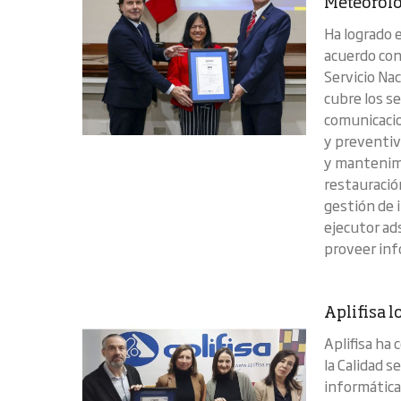
Meteorolo
Ha logrado 
acuerdo con 
Servicio Na
cubre los se
comunicacio
y preventiv
y mantenimi
restauració
gestión de 
ejecutor ad
proveer inf
Aplifisa l
Aplifisa ha
la Calidad 
informática