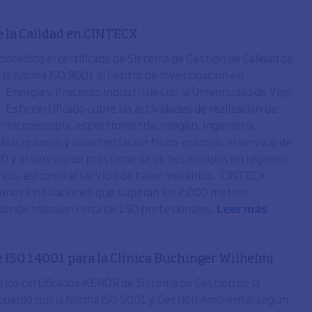
e la Calidad en CINTECX
ncedido el certificado de Sistema de Gestión de Calidad de
 la Norma ISO 9001 al Centro de Investigación en
, Energía y Procesos Industriales de la Universidad de Vigo
Este certificado cubre las actividades de realización de
 microescopía, espectrometría, imagen, ingeniería
lisis químico y caracterización físico-químico, el servicio de
D y el servicio de préstamo de dichos equipos en régimen
icio, así como el servicio de taller mecánico. CINTECX
unas instalaciones que superan los 2.000 metros
donde trabajan cerca de 190 profesionales.
Leer más
e ISO 14001 para la Clínica Buchinger Wilhelmi
 los certificados AENOR de Sistema de Gestión de la
acuerdo con la Norma ISO 9001 y Gestión Ambiental según