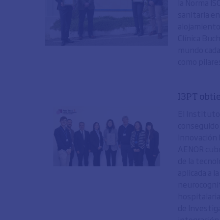
la Norma ISO
sanitaria e
alojamiento,
Clínica Buc
mundo cada a
como pilares
I3PT obtie
El Instituto
conseguido 
Innovación 
AENOR cubre
de la tecnol
aplicada a l
neurocognit
hospitalari
de Investiga
integración 