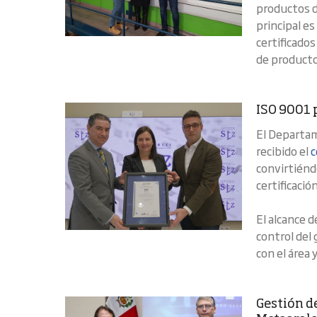
productos de
principal es
certificados
de productos
ISO 9001 
El Departa
recibido el
c
convirtiénd
certificación
El alcance d
control del 
con el área 
Gestión de