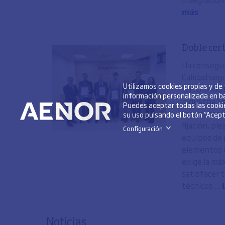
más
Doble cer
Ha consegui
Calidad seg
Utilizamos cookies propias y de
la ISO 14001
información personalizada en ba
Industria Es
Puedes aceptar todas las cookie
conceptos 
su uso pulsando el botón “Acepta
fijación, pi
Configuración
>
equipos de 
elementos d
exige la má
satisfacer t
técnicos ...
Noticias