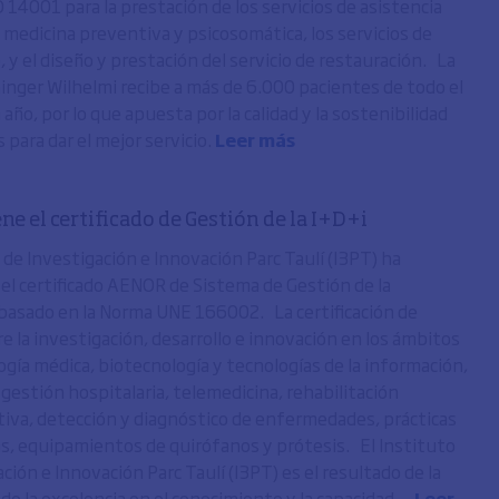
 14001 para la prestación de los servicios de asistencia
n medicina preventiva y psicosomática, los servicios de
 y el diseño y prestación del servicio de restauración. La
hinger Wilhelmi recibe a más de 6.000 pacientes de todo el
ño, por lo que apuesta por la calidad y la sostenibilidad
 para dar el mejor servicio.
Leer más
ne el certificado de Gestión de la I+D+i
 de Investigación e Innovación Parc Taulí (I3PT) ha
el certificado AENOR de Sistema de Gestión de la
basado en la Norma UNE 166002. La certificación de
 la investigación, desarrollo e innovación en los ámbitos
ogía médica, biotecnología y tecnologías de la información,
a gestión hospitalaria, telemedicina, rehabilitación
iva, detección y diagnóstico de enfermedades, prácticas
as, equipamientos de quirófanos y prótesis. El Instituto
ción e Innovación Parc Taulí (I3PT) es el resultado de la
de la excelencia en el conocimiento y la capacidad ...
Leer