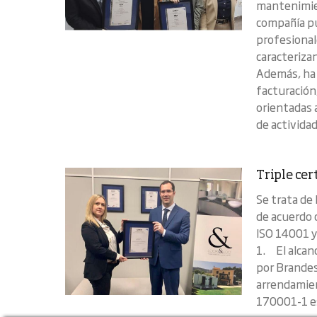
mantenimien
compañía pu
profesionale
caracterizan
Además, ha 
facturación
orientadas 
de activida
Triple cer
Se trata de
de acuerdo 
ISO 14001 y
1. El alcan
por Brandes
arrendamient
170001-1 es