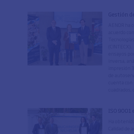
Gestión d
AENOR ha co
acuerdo con
Tecnologías
(CINTECX). 
ensayos por
inversa, aná
impresión 3
de autoserv
cuenta con 
cuadrados, 
ISO 9001 
Ha obtenido
Calidad de 