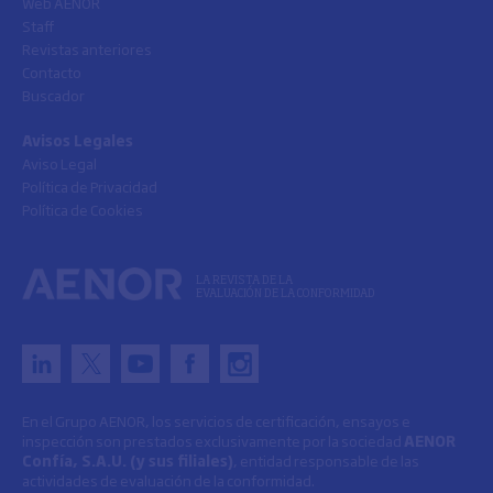
Web AENOR
Staff
Revistas anteriores
Contacto
Buscador
Avisos Legales
Aviso Legal
Política de Privacidad
Política de Cookies
LA REVISTA DE LA
EVALUACIÓN DE LA CONFORMIDAD
En el Grupo AENOR, los servicios de certificación, ensayos e
inspección son prestados exclusivamente por la sociedad
AENOR
Confía, S.A.U. (y sus filiales)
, entidad responsable de las
actividades de evaluación de la conformidad.