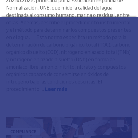
20236:2022, publicada por la Asociación Española de
Normalización, UNE, que mide la calidad del agua
destinada al consumo humano, marina o residual, entre
otras. Además, describe el procedimiento instrumental
y el método para determinar los compuestos presentes
en el agua. Esta norma especifica un método para la
determinación de carbono orgánico total (TOC), carbono
orgánico disuelto (COD), nitrógeno enlazado total (TNb)
y nitrógeno enlazado disuelto (DNb) en forma de
amoniaco libre, amonio, nitrito, nitrato y compuestos
orgánicos capaces de convertirse en óxidos de
nitrogeno bajo las condiciones descritas. El
procedimiento ...
Leer más