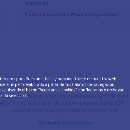
FORMACIÓN
Taller de diseño de Planes de Igualdad
-
 terceros para fines analíticos y para mostrarte en nuestra web
Números anteriores
se a un perfil elaborado a partir de tus hábitos de navegación.
s pulsando el botón “Aceptar las cookies”, configurarlas o rechazar
r la selección”.
os anteriores en esta sección, los números a partir de marz
sión Online y todos están disponibles para descarga en PDF. Uti
desplace las revistas para acceder a los contenidos.
Ver todos los números