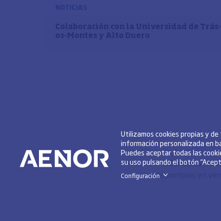
NOTICIAS
Colaboración con la Universidad de Trás
os-Montes y Alto Duero
Utilizamos cookies propias y de
información personalizada en ba
Puedes aceptar todas las cookie
su uso pulsando el botón “Acepta
Consulta númer
disponibles en ver
Configuración
>