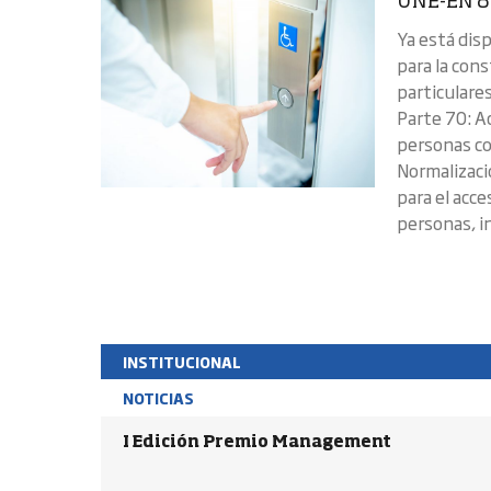
UNE-EN 81
Ya está dis
para la cons
particulare
Parte 70: A
personas co
Normalizaci
para el acc
personas, i
INSTITUCIONAL
NOTICIAS
I Edición Premio Management