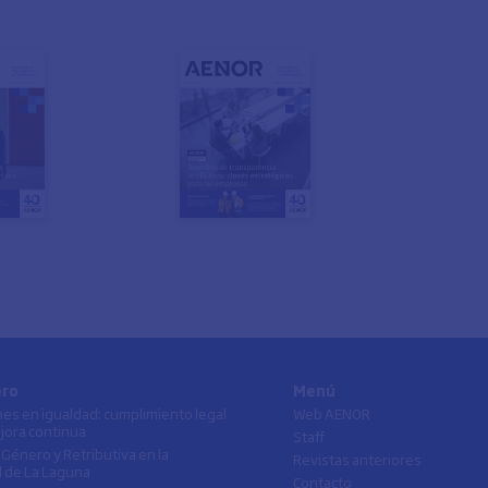
ero
Menú
ones en igualdad: cumplimiento legal
Web AENOR
jora continua
Staff
 Género y Retributiva en la
Revistas anteriores
 de La Laguna
Contacto