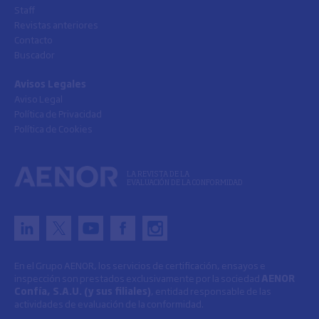
Staff
Revistas anteriores
Contacto
Buscador
Avisos Legales
Aviso Legal
Política de Privacidad
Política de Cookies
LA REVISTA DE LA
EVALUACIÓN DE LA CONFORMIDAD
En el Grupo AENOR, los servicios de certificación, ensayos e
inspección son prestados exclusivamente por la sociedad
AENOR
Confía, S.A.U. (y sus filiales)
, entidad responsable de las
actividades de evaluación de la conformidad.