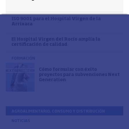
ISO 9001 para el Hospital Virgen de la
Arrixaca
El Hospital Virgen del Rocío amplía la
certificación de calidad
FORMACIÓN
Cómo formular con éxito
proyectos para subvenciones Next
Generation
AGROALIMENTARIO, CONSUMO Y DISTRIBUCIÓN
NOTICIAS