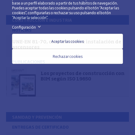
base a un perfil elaborado a partir de tus hábitos de navegación.
Puedes aceptar todas las cookies pulsando el botón “Aceptar las
cookies”, configurarlas o rechazar su uso pulsando el botón
“Aceptar la selección”.
CONSTRUCCIÓN E INDUSTRIA
Configuración
>
NOTICIAS
Aceptar las cookies
UNE-EN 81-70, construcción e instalación de
ascensores
Rechazar cookies
PUBLICACIONES
Los proyectos de construcción con
BIM según ISO 19650
SANIDAD Y PREVENCIÓN
ENTREGAS DE CERTIFICADO