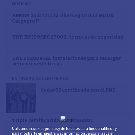
NOTICIAS
AENOR auditará la ciberseguridad NUUK
Cargopro P
UNE-EN ISO/IEC 27000, técnicas de seguridad
UNE 202009-52, instalaciones para recargar
vehículos eléctricos
ENTREGAS DE CERTIFICADO
Cedat85 certificada con el ENS
Triple certificación para CIGESOC
Utilizamos cookies propias y de terceros para fines analíticos y
para mostrarte en nuestra web información personalizada en