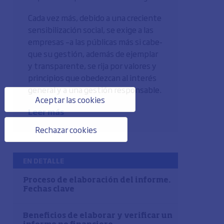
Cada vez más, debido a una creciente
sensibilización social, se exige a las
empresas –a las públicas más si cabe-
que su gestión, además de ejemplar
y transparente, se rija por valores y
principios que obedezcan al interés
general y a una gestión responsable.
Aceptar las cookies
Leer más
Rechazar cookies
EN DETALLE
Proceso de elaboración del informe.
Fechas clave
Beneficios de elaborar y verificar un