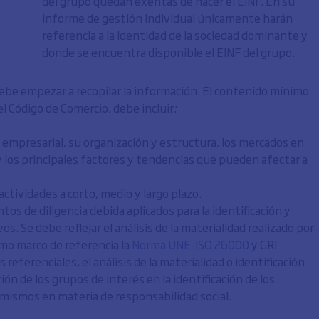
del grupo quedan exentas de hacer el EINF. En su
informe de gestión individual únicamente harán
referencia a la identidad de la sociedad dominante y
donde se encuentra disponible el EINF del grupo.
 debe empezar a recopilar la información. El contenido mínimo
el Código de Comercio, debe incluir
:
 empresarial, su organización y estructura, los mercados en
 y los principales factores y tendencias que pueden afectar a
actividades a corto, medio y largo plazo.
tos de diligencia debida aplicados para la identificación y
os. Se debe reflejar el análisis de la materialidad realizado por
omo marco de referencia la
Norma UNE-ISO 26000
y GRI
 referenciales, el análisis de la materialidad o identificación
ón de los grupos de interés en la identificación de los
s mismos en materia de responsabilidad social.