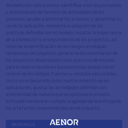
deseados en cada proceso; identificar a los responsables
y la estimación de tiempos de actividades de los
procesos; ayudar a delimitar los procesos y garantizar su
correcta aplicación, mediante la adopción de las
prácticas definidas por el modelo; resaltar la importancia
de la planeación y el seguimiento de los proyectos, así
como de la identificación de los riesgos en etapas
tempranas del proyecto; generar la documentación de
los proyectos desarrollados para que sirva de insumo
para la mejora basada en la experiencia; apoyar con el
control de los códigos fuentes y módulos ejecutables,
tanto en el desarrollo como mantenimiento de las
aplicaciones; ajustar las actividades definidas con
anterioridad de manera que se optimice el proceso
enfocado siempre en cumplir la agilidad de la entrega de
los artefactos comprometidos en el proyecto.
EN DETALLE