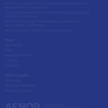
Aún más protección de los sistemas de información en el
Ayuntamiento de Alcobendas
Gestionar eficazmente las reclamaciones para conseguir la
satisfacción del cliente
ISO/IEC 29110, apoyo a las pequeñas organizaciones
desarrolladoras de software
Benidorm, primer destino turístico inteligente
Menú
Web AENOR
Staff
Revistas anteriores
Contacto
Buscador
Avisos Legales
Aviso Legal
Política de Privacidad
Política de Cookies
LA REVISTA DE LA