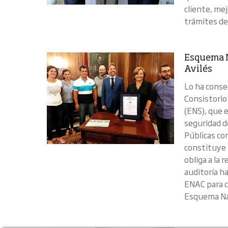
cliente, me
trámites de
Esquema N
Avilés
Lo ha conse
Consistorio
(ENS), que 
seguridad d
Públicas con
constituye 
obliga a la 
auditoría h
ENAC para c
Esquema Na