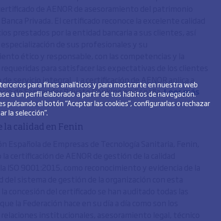
certificado de AENOR de asesoramiento del patrimonio
Banca Privada. El certificado reconoce la excelente calidad
cios prestados por la entidad bancaria a sus clientes, así
 especialización de sus profesionales y su
nto ético y responsable, con las competencias y la
requeridas para satisfacer las expectativas de los clientes
de servicio integral. La certificación de AENOR aplica a
 terceros para fines analíticos y para mostrarte en nuestra web
ocio de Santander Private Banking en España.
Leer más
se a un perfil elaborado a partir de tus hábitos de navegación.
s pulsando el botón “Aceptar las cookies”, configurarlas o rechazar
r la selección”.
 la calidad en Fenin
ón Española de Empresas de Tecnología Sanitaria, Fenin,
la certificación de AENOR de gestión de la calidad
la ISO 9001:2015, como reconocimiento y evidencia de la
 del sistema de gestión de la organización con esta
la concesión del certificado se han auditado todas las
que la Federación hace en su día a día como son los
 relaciones institucionales, asesoramiento legal, técnico