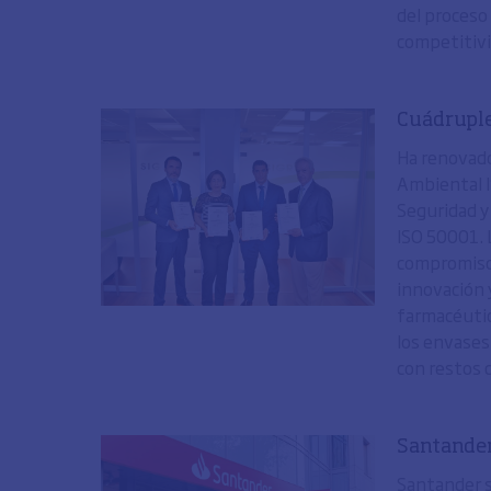
del proceso 
competitivi
Cuádruple
Ha renovado
Ambiental I
Seguridad y
ISO 50001. L
compromiso 
innovación 
farmacéutic
los envases
con restos d
Santander
Santander s