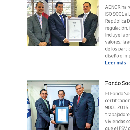
AENOR ha re
ISO 9001 a 
República D
regulación,
incluye la 
valores; la 
de los parti
diseño e im
Leer más
Fondo Soc
El Fondo Soc
certificació
9001:2015. 
trabajadore
viviendas có
que el FSV 