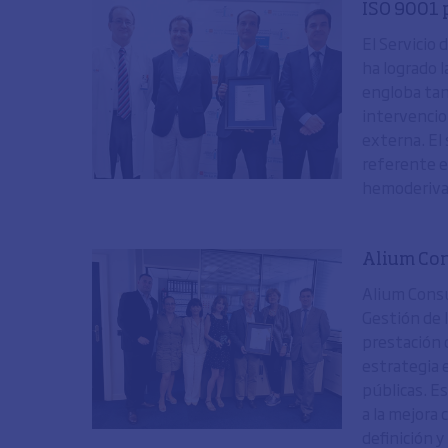
ISO 9001 
El Servicio 
ha logrado 
engloba tant
intervencio
externa. El
referente en
hemoderiva
Alium Con
Alium Consu
Gestión de 
prestación d
estrategia e
públicas. E
a la mejora
definición 