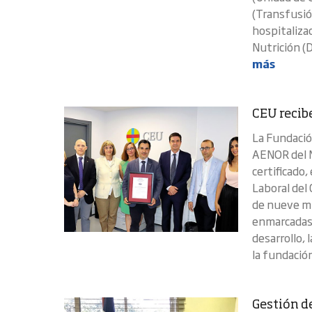
(Transfusión
hospitaliza
Nutrición (D
más
CEU recib
​La Fundació
AENOR del M
certificado,
Laboral del
de nueve mi
enmarcadas 
desarrollo, 
la fundació
Gestión d