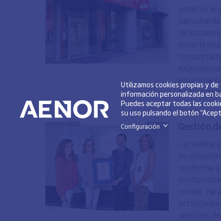
obtener el 
personal de 
de los servi
como la alta
comportamie
experiencia 
en un marco 
Utilizamos cookies propias y de
todo el neg
información personalizada en ba
Puedes aceptar todas las cookie
su uso pulsando el botón “Acepta
Configuración
>
Gestión de
La Federaci
ha obtenido 
conforme a 
conformidad
norma. Para 
actividades 
servicios de