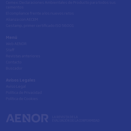
Cemex: Declaraciones Ambientales de Producto para todos sus
cementos
El compliance frente a los nuevos retos
Alianza con AECEM
Gestamp, primer certificado ISO 56001
Menú
Web AENOR
Staff
Revistas anteriores
Contacto
Buscador
Avisos Legales
Aviso Legal
Política de Privacidad
Política de Cookies
LA REVISTA DE LA
EVALUACIÓN DE LA CONFORMIDAD