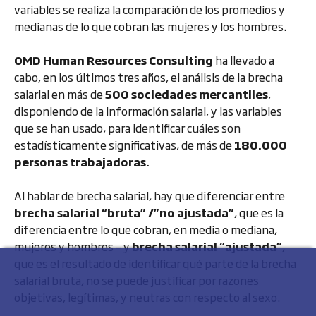
variables se realiza la comparación de los promedios y
medianas de lo que cobran las mujeres y los hombres.
OMD Human Resources Consulting
ha llevado a
cabo, en los últimos tres años, el análisis de la brecha
salarial en más de
500 sociedades mercantiles
,
disponiendo de la información salarial, y las variables
que se han usado, para identificar cuáles son
estadísticamente significativas, de más de
180.000
personas trabajadoras.
Al hablar de brecha salarial, hay que diferenciar entre
brecha salarial “bruta” /”no ajustada”
, que es la
diferencia entre lo que cobran, en media o mediana,
mujeres y hombres – y
brecha salarial “ajustada”
,
que es el resultado de identificar qué parte de la brecha
salarial bruta, no se puede justificar por razones
objetivas, legítimas, y neutras con respecto al sexo.