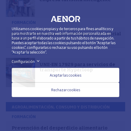
FORMACIÓN
Utilizamos cookies propias y de terceros para fines analíticos y
para mostrarte en nuestra web información personalizada en
Fundamentos para una Inteligencia Artificial
base a un perfil elaborado a partir de tus hábitos de navegación.
responsable
Puedes aceptar todas las cookies pulsando el botón “Aceptar las
cookies”, configurarlas o rechazar su uso pulsando el botón
“Aceptar la selección”.
NOTICIAS
Configuración
>
UNE-EN 17929 para servicios de
transporte Hyperloop
Aceptar las cookies
Rechazar cookies
AGROALIMENTACIÓN, CONSUMO Y DISTRIBUCIÓN
FORMACIÓN
Prevención del desperdicio alimentario