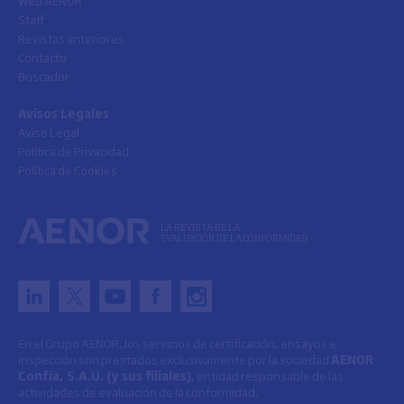
Web AENOR
Staff
Revistas anteriores
Contacto
Buscador
Avisos Legales
Aviso Legal
Política de Privacidad
Política de Cookies
LA REVISTA DE LA
EVALUACIÓN DE LA CONFORMIDAD
En el Grupo AENOR, los servicios de certificación, ensayos e
inspección son prestados exclusivamente por la sociedad
AENOR
Confía, S.A.U. (y sus filiales)
, entidad responsable de las
actividades de evaluación de la conformidad.