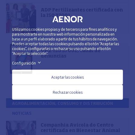
ADP Fertilizantes certificada con
la ISO 37001
Utilizamos cookies propias y de terceros para fines analíticos y
para mostrarte en nuestra web información personalizada en
PUBLICACIONES
base a un perfil elaborado a partir de tus hábitos de navegación.
Puedes aceptar todas las cookies pulsando el botón “Aceptar las
cookies”, configurarlas o rechazar su uso pulsando el botón
UNE-ISO 37002, canal de
“Aceptar la selección”.
denuncias
Configuración
>
Aceptar las cookies
Rechazar cookies
AGROALIMENTACIÓN, CONSUMO Y DISTRIBUCIÓN
NOTICIAS
Companhia Avícola do Centro
certificada en Bienestar Animal