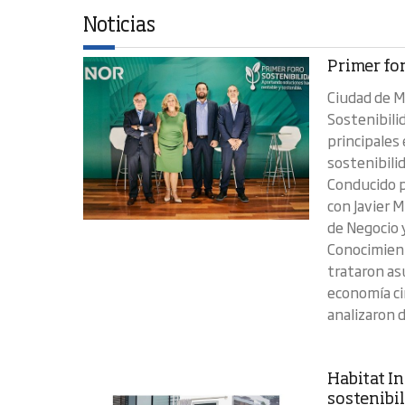
Noticias
Primer fo
Ciudad de M
Sostenibili
principales
sostenibilid
Conducido p
con Javier 
de Negocio 
Conocimient
trataron as
economía cir
analizaron 
Habitat I
sostenibi