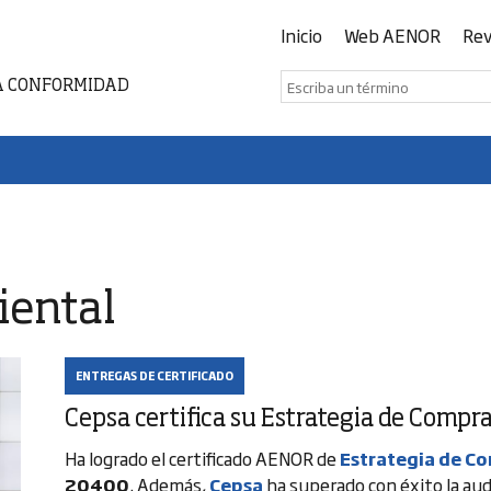
Inicio
Web AENOR
Rev
A CONFORMIDAD
iental
ENTREGAS DE CERTIFICADO
Cepsa certifica su Estrategia de Compr
Ha logrado el certificado AENOR de
Estrategia de C
20400
. Además,
Cepsa
ha superado con éxito la aud