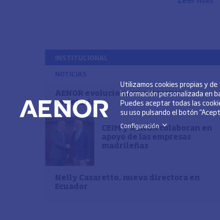
INSTITUCIONAL
NOTICIAS
Utilizamos cookies propias y de
información personalizada en ba
AENOR evoluciona su estructura
Puedes aceptar todas las cookie
societaria
su uso pulsando el botón “Acepta
Configuración
>
CEIM y AENOR colaboran en
apoyo de las empresas
madrileñas
Nelly Casaretto, nueva directora en
Ecuador