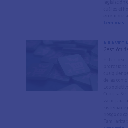
legislación 
cuál es el h
en empresas
Leer más
AULA VIRTU
Gestión d
Este curso e
profesionale
cualquier p
de las comp
Los objetiv
Compra Sost
valor para 
sistema de 
riesgo de c
Familiarizar
Leer más