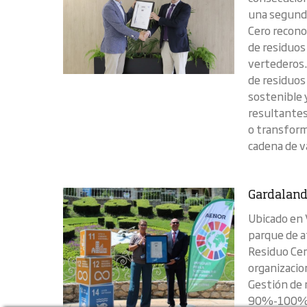
una segunda
Cero recono
de residuos
vertederos.
de residuos
sostenible 
resultantes
o transform
cadena de va
Gardaland
Ubicado en 
parque de a
Residuo Cer
organizacio
Gestión de r
90%-100%, 