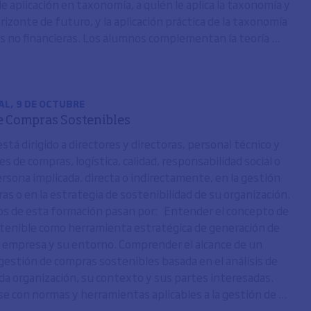
de aplicación en taxonomía, a quién le aplica la taxonomía y
orizonte de futuro, y la aplicación práctica de la taxonomía
 no financieras. Los alumnos complementan la teoría ...
AL, 9 DE OCTUBRE
e Compras Sostenibles
stá dirigido a directores y directoras, personal técnico y
s de compras, logística, calidad, responsabilidad social o
ersona implicada, directa o indirectamente, en la gestión
ras o en la estrategia de sostenibilidad de su organización.
os de esta formación pasan por: Entender el concepto de
enible como herramienta estratégica de generación de
la empresa y su entorno. Comprender el alcance de un
gestión de compras sostenibles basada en el análisis de
ada organización, su contexto y sus partes interesadas.
se con normas y herramientas aplicables a la gestión de ...