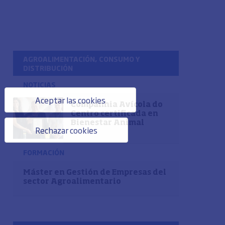
AGROALIMENTACIÓN, CONSUMO Y
DISTRIBUCIÓN
NOTICIAS
Aceptar las cookies
Companhia Avícola do
Centro certificada en
Bienestar Animal
Rechazar cookies
FORMACIÓN
Máster en Gestión de Empresas del
sector Agroalimentario