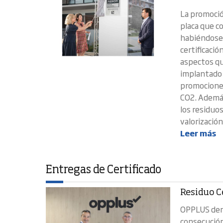
La promoción
placa que c
habiéndose 
certificació
aspectos que
implantado l
promociones
CO2. Además
los residuo
valorización
Leer más
Entregas de Certificado
Residuo C
OPPLUS dem
consecución