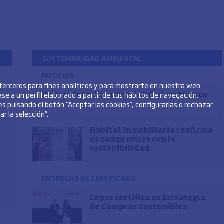
SOSTENIBILIDAD AMBIENTAL
NOTICIAS
 terceros para fines analíticos y para mostrarte en nuestra web
se a un perfil elaborado a partir de tus hábitos de navegación.
Primer foro de sostenibilidad en México
s pulsando el botón “Aceptar las cookies”, configurarlas o rechazar
r la selección”.
Habitat Inmobiliaria reafirma
su compromiso con la
sostenibilidad
ENTREGAS DE CERTIFICADO
Cepsa certifica su Estrategia
de Compras Sostenibles