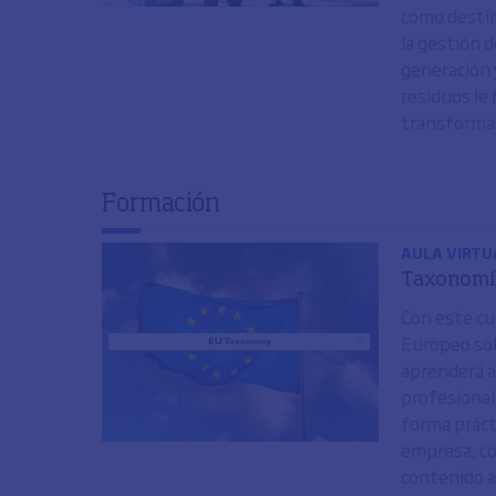
como destino
la gestión d
generación 
residuos le
transformad
Formación
AULA VIRTU
Taxonomí
Con este cu
Europeo sob
aprenderá a
profesional
forma práct
empresa, co
contenido a