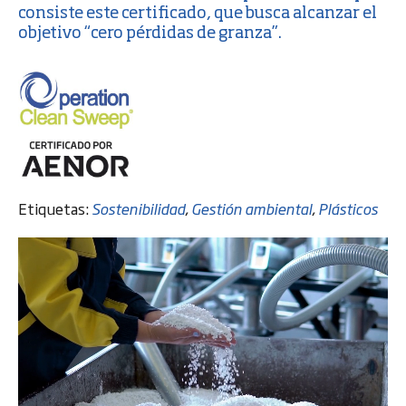
consiste este certificado, que busca alcanzar el
objetivo “cero pérdidas de granza”.
Etiquetas:
Sostenibilidad
,
Gestión ambiental
,
Plásticos