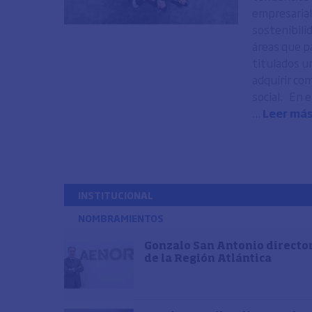
empresarial
sostenibilid
áreas que pa
titulados un
adquirir co
social. En 
...
Leer má
INSTITUCIONAL
NOMBRAMIENTOS
Gonzalo San Antonio directo
de la Región Atlántica