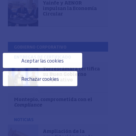
Yainfe y AENOR
impulsan la Economía
Circular
GOBIERNO CORPORATIVO
ENTREGAS DE CERTIFICADO
Aceptar las cookies
Torrescámara certifica
su Buen Gobierno
Rechazar cookies
Corporativo
Montepio, comprometida con el
Compliance
NOTICIAS
Ampliación de la