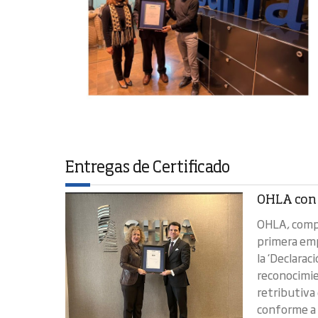
Entregas de Certificado
OHLA con 
OHLA, compa
primera emp
la ‘Declarac
reconocimie
retributiva
conforme a 