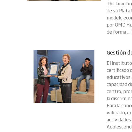
‘Declaració
de su Plata
modelo econ
por OMD Hu
de forma ...
Gestión de
El Institut
certificado
educativos 
capacidad de
centro, pro
la discrimi
Para la conc
valorado, en
actividades 
Adolescencia