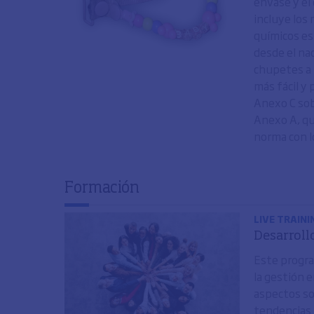
envase y el
incluye los
químicos es
desde el na
chupetes a 
más fácil y
Anexo C sobr
Anexo A, qu
norma con lo
Formación
LIVE TRAINI
Desarroll
Este progra
la gestión e
aspectos soc
tendencias 