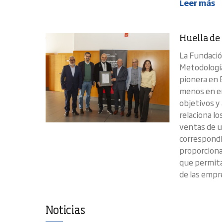
Leer más
Huella de
La Fundació
Metodología
pionera en 
menos en em
objetivos y
relaciona lo
ventas de u
correspondi
proporciona
que permita
de las empr
Noticias