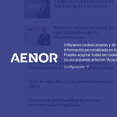
Sergio González director de
Marketing de Soluciones
Federico Alonso director de
Operaciones Región
Mediterránea
Utilizamos cookies propias y de
información personalizada en ba
NOTICIAS
Puedes aceptar todas las cookie
su uso pulsando el botón “Acepta
Nuevas webs de AENOR en Colombia,
Configuración
>
Centroamérica y República Dominicana
XXII Premio Nacional Joven Empresario
2025
Evolución del
branding
de marcas
renombradas españolas