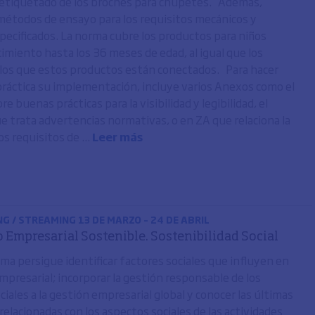
 etiquetado de los broches para chupetes. Además,
 métodos de ensayo para los requisitos mecánicos y
pecificados. La norma cubre los productos para niños
cimiento hasta los 36 meses de edad, al igual que los
los que estos productos están conectados. Para hacer
 práctica su implementación, incluye varios Anexos como el
e buenas prácticas para la visibilidad y legibilidad, el
e trata advertencias normativas, o en ZA que relaciona la
s requisitos de ...
Leer más
NG / STREAMING 13 DE MARZO – 24 DE ABRIL
o Empresarial Sostenible. Sostenibilidad Social
ma persigue identificar factores sociales que influyen en
mpresarial; incorporar la gestión responsable de los
iales a la gestión empresarial global y conocer las últimas
relacionadas con los aspectos sociales de las actividades