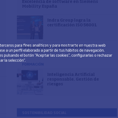
Excelencia de software en Siemens
Mobility España
Indra Group logra la
certificación ISO 56001
 terceros para fines analíticos y para mostrarte en nuestra web
Iberdrola con el talento STEM
se a un perfil elaborado a partir de tus hábitos de navegación.
s pulsando el botón “Aceptar las cookies”, configurarlas o rechazar
r la selección”.
FORMACIÓN
Inteligencia Artificial
responsable. Gestión de
riesgos
SOSTENIBILIDAD SOCIAL