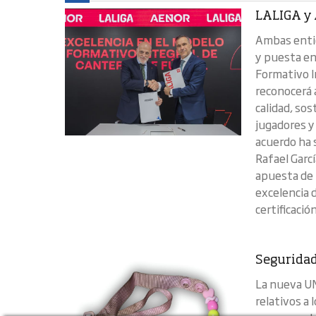
LALIGA y 
Ambas entid
y puesta en
Formativo I
reconocerá 
calidad, sos
jugadores y
acuerdo ha 
Rafael Garc
apuesta de 
excelencia 
certificación
Seguridad
La nueva UN
relativos a 