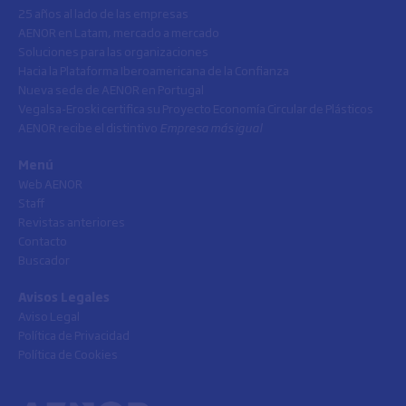
25 años al lado de las empresas
AENOR en Latam, mercado a mercado
Soluciones para las organizaciones
Hacia la Plataforma Iberoamericana de la Confianza
Nueva sede de AENOR en Portugal
Vegalsa-Eroski certifica su Proyecto Economía Circular de Plásticos
AENOR recibe el distintivo
Empresa más igual
Menú
Web AENOR
Staff
Revistas anteriores
Contacto
Buscador
Avisos Legales
Aviso Legal
Política de Privacidad
Política de Cookies