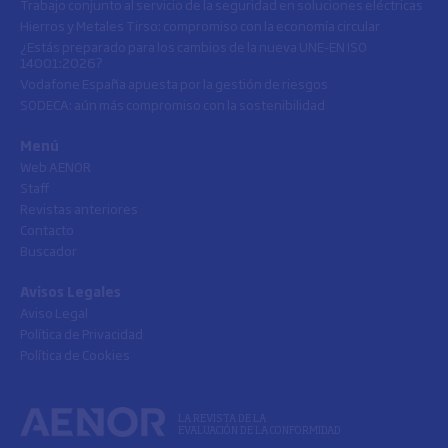
Trabajo conjunto al servicio de la seguridad en soluciones eléctricas
Hierros y Metales Tirso: compromiso con la economía circular
¿Estás preparado para los cambios de la nueva UNE-EN ISO
14001:2026?
Vodafone España apuesta por la gestión de riesgos
SODECA: aún más compromiso con la sostenibilidad
Menú
Web AENOR
Staff
Revistas anteriores
Contacto
Buscador
Avisos Legales
Aviso Legal
Política de Privacidad
Política de Cookies
LA REVISTA DE LA
EVALUACIÓN DE LA CONFORMIDAD